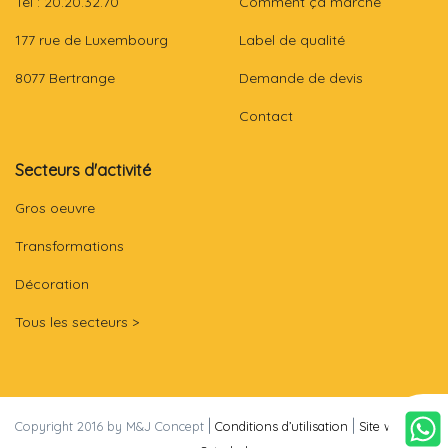
Tél : 20.20.32.70
Comment ça marche
177 rue de Luxembourg
Label de qualité
8077 Bertrange
Demande de devis
Contact
Secteurs d'activité
Gros oeuvre
Transformations
Décoration
Tous les secteurs >
|
|
Copyright 2016 by M&J Concept
Conditions d’utilisation
Site web par